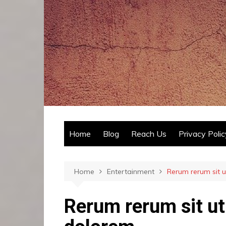
Skip
to
content
Home
Blog
Reach Us
Privacy Polic
Home
Entertainment
Rerum rerum sit 
Rerum rerum sit ut