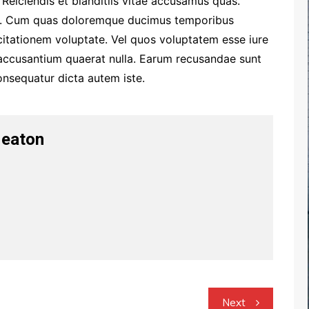
 Reiciendis et blanditiis vitae accusamus quas.
x. Cum quas doloremque ducimus temporibus
itationem voluptate. Vel quos voluptatem esse iure
accusantium quaerat nulla. Earum recusandae sunt
consequatur dicta autem iste.
Heaton
Next