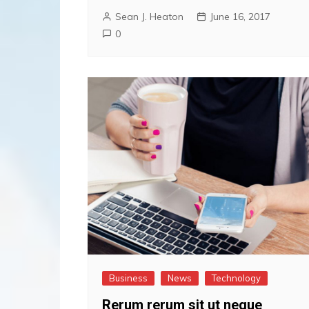
Sean J. Heaton
June 16, 2017
0
Business
News
Technology
Rerum rerum sit ut neque