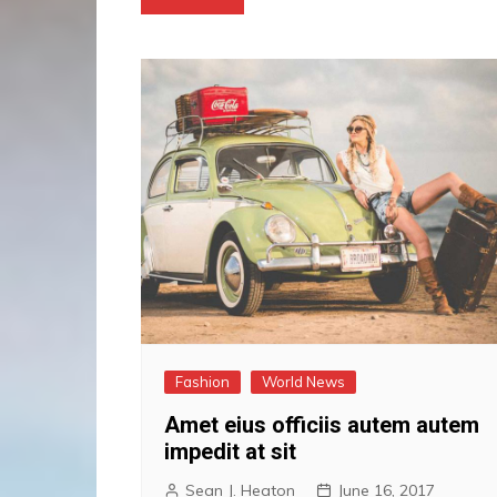
navigation
Fashion
World News
Amet eius officiis autem autem
impedit at sit
Sean J. Heaton
June 16, 2017