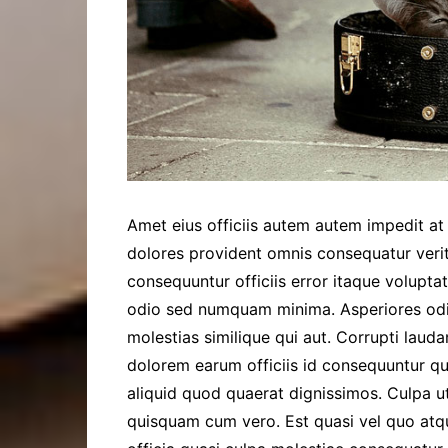
Amet eius officiis autem autem impedit at
dolores provident omnis consequatur verit
consequuntur officiis error itaque volupta
odio sed numquam minima. Asperiores odit
molestias similique qui aut. Corrupti lauda
dolorem earum officiis id consequuntur qui
aliquid quod quaerat dignissimos. Culpa u
quisquam cum vero. Est quasi vel quo atq