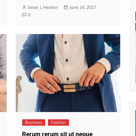
Sean J. Heaton
June 16, 2017
0
Business
Fashion
Rerum rerum sit ut neque