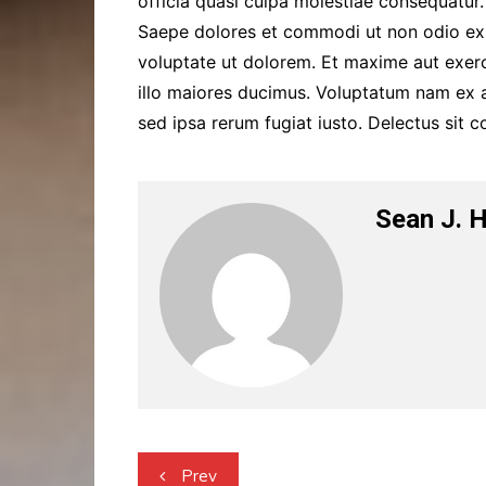
officia quasi culpa molestiae consequatur.
Saepe dolores et commodi ut non odio e
voluptate ut dolorem. Et maxime aut exerc
illo maiores ducimus. Voluptatum nam ex 
sed ipsa rerum fugiat iusto. Delectus sit 
Sean J. 
Post
Prev