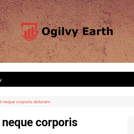
y
ut neque corporis dolorem
 neque corporis